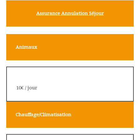
Assura
nce Annulation Séjour
Animaux
10€ / jour
Chauffage/Climatisation