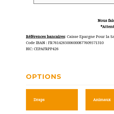
Nous fai
*Attent
Références bancaires
: Caisse Epargne Pour la S
Code IBAN : FR7614265006000877609571310
BIC: CEPAFRPP426
OPTIONS
Draps
Animaux