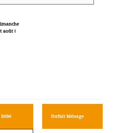
 dimanche
t août !
 BéBé
Forfait Ménage