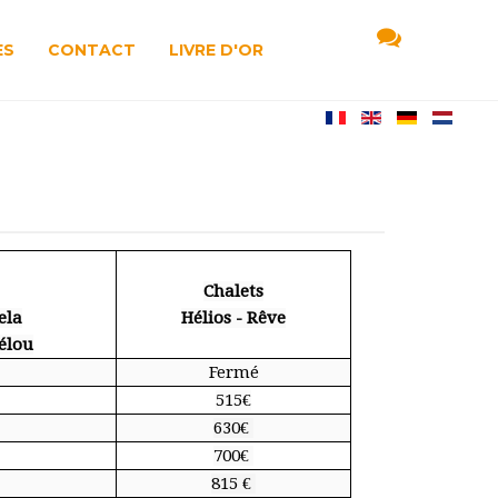
ÈS
CONTACT
LIVRE D'OR
Chalets
ela
Hélios - Rêve
Pélou
Fermé
515€
630€
700€
815 €