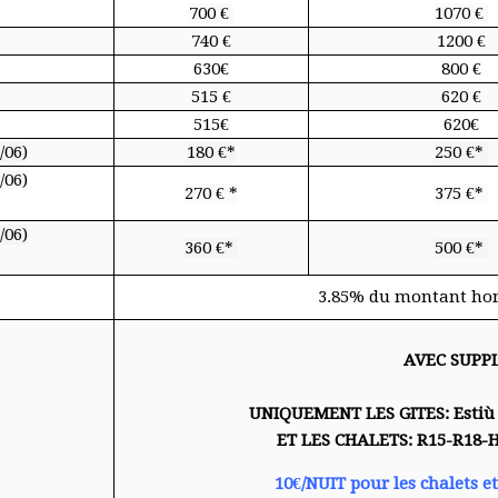
700 €
1070 €
740 €
1200 €
630€
800 €
515 €
620 €
515€
620€
/06)
180 €*
250 €*
/06)
270 € *
375 €*
/06)
360 €*
500 €*
3.85% du montant hor
AVEC SUPP
UNIQUEMENT LES GITES: Estiù 
ET LES CHALETS: R15-R18-
10€/NUIT pour les chalets et