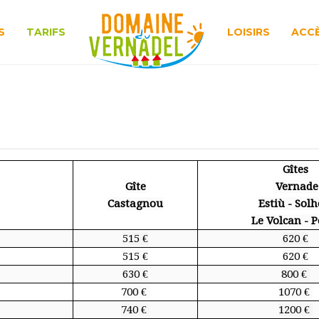
S
TARIFS
LOISIRS
ACC
Gîtes
Gîte
Vernade
Castagnou
Estiù - Solh
Le Volcan - 
515 €
620 €
515 €
620 €
630 €
800 €
700 €
1070 €
740 €
1200 €