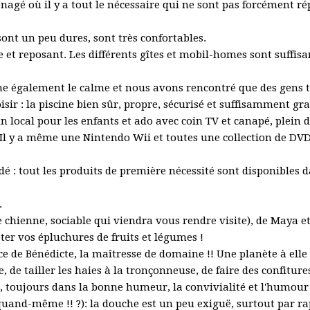
agé où il y a tout le nécessaire qui ne sont pas forcément rép
e sont un peu dures, sont très confortables.
 et reposant. Les différents gîtes et mobil-homes sont suffis
he également le calme et nous avons rencontré que des gens trè
ir : la piscine bien sûr, propre, sécurisé et suffisamment gra
un local pour les enfants et ado avec coin TV et canapé, plein d
.. Il y a même une Nintendo Wii et toutes une collection de DVD
 : tout les produits de première nécessité sont disponibles da
.
 chienne, sociable qui viendra vous rendre visite), de Maya e
er vos épluchures de fruits et légumes !
 de Bénédicte, la maîtresse de domaine !! Une planète à elle 
e, de tailler les haies à la tronçonneuse, de faire des confi
r, toujours dans la bonne humeur, la convivialité et l'humour
quand-même !! ?): la douche est un peu exiguë, surtout par rappo