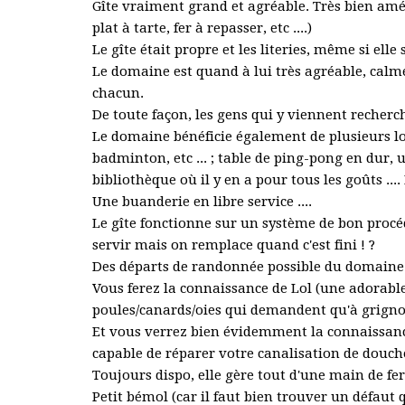
Gîte vraiment grand et agréable. Très bien amén
plat à tarte, fer à repasser, etc ....)
Le gîte était propre et les literies, même si ell
Le domaine est quand à lui très agréable, calme
chacun.
De toute façon, les gens qui y viennent recherc
Le domaine bénéficie également de plusieurs lois
badminton, etc ... ; table de ping-pong en dur, 
bibliothèque où il y en a pour tous les goûts ..
Une buanderie en libre service ....
Le gîte fonctionne sur un système de bon procédé
servir mais on remplace quand c'est fini ! ?
Des départs de randonnée possible du domaine
Vous ferez la connaissance de Lol (une adorable
poules/canards/oies qui demandent qu'à grignot
Et vous verrez bien évidemment la connaissance
capable de réparer votre canalisation de douch
Toujours dispo, elle gère tout d'une main de fe
Petit bémol (car il faut bien trouver un défaut 