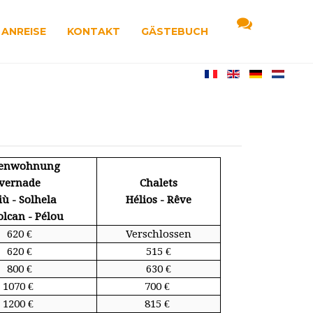
ANREISE
KONTAKT
GÄSTEBUCH
ienwohnung
vernade
Chalets
iù - Solhela
Hélios - Rêve
olcan - Pélou
620 €
Verschlossen
620 €
515 €
800 €
630 €
1070 €
700 €
1200 €
815 €