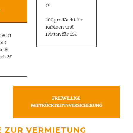
09
e
10€ pro Nacht für
Kabinen und
Hütten für 15€
 8€ (1
 groB)
h 5€
uch 3€
FREIWILLIGE
MIETRÜCKTRITTSVERSICHERUNG
E ZUR VERMIETUNG