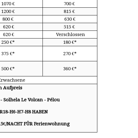
1070 €
700 €
1200 €
815 €
800 €
630 €
620 €
515 €
620 €
Verschlossen
250 €*
180 €*
375 €*
270 €*
500 €*
360 €*
Erwachsene
 Aufpreis
- Solhela
Le Volcan - Pélou
5-R18-H6-H7-H8 HABEN
 15€/NACHT FÜR
Ferienwohnung