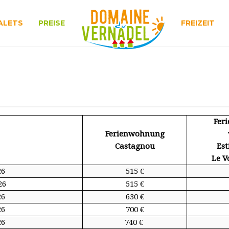
ALETS
PREISE
FREIZEIT
Fer
Ferienwohnung
Castagnou
Est
Le V
26
515 €
26
515 €
26
630 €
26
700 €
26
740 €