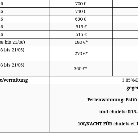
26
700 €
26
740 €
26
630 €
26
515 €
26
515 €
 bis 21/06)
180 €*
 bis 21/06)
270 €*
 bis 21/06)
360 €*
de/vermitung
3.85%/
gegen
Ferienwohnung: Estiù 
und chalets: R1
10€/NACHT FÜR chalets et