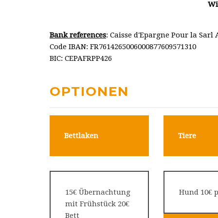
Wi
Bank references
: Caisse d'Epargne Pour la Sarl
Code IBAN: FR7614265006000877609571310
BIC: CEPAFRPP426
OPTIONEN
Bettlaken
Tiere
15€ Übernachtung
Hund 10€ p
mit Frühstück 20€
Bett