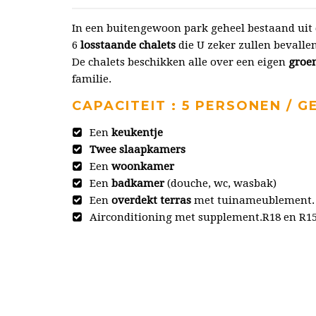
In een buitengewoon park geheel bestaand uit d
6
losstaande chalets
die U zeker zullen bevalle
De chalets beschikken alle over een eigen
groe
familie.
CAPACITEIT : 5 PERSONEN / G
Een
keukentje
Twee slaapkamers
Een
woonkamer
Een
badkamer
(douche, wc, wasbak)
Een
overdekt terras
met tuinameublement.
Airconditioning met supplement.R18 en R1