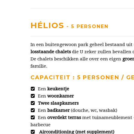
HÉLIOS
- 5 PERSONEN
In een buitengewoon park geheel bestaand uit d
losstaande chalets
die U zeker zullen bevallen
De chalets beschikken alle over een eigen
groe
familie.
CAPACITEIT : 5 PERSONEN / G
Een
keukentje
Een
woonkamer
Twee slaapkamers
Een
badkamer
(douche, wc, wasbak)
Een
overdekt terras
met tuinameublement 
barbecue
Airconditioning (met supplement)