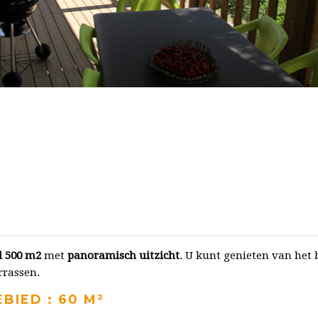
l 500 m2
met
panoramisch uitzicht
. U kunt genieten van het 
rrassen.
BIED : 60 M²