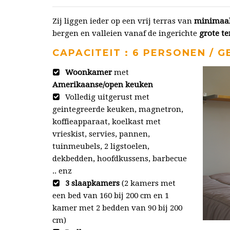
Zij liggen ieder op een vrij terras van
minimaal
bergen en valleien vanaf de ingerichte
grote te
CAPACITEIT : 6 PERSONEN / GE
Woonkamer
met
Amerikaanse/open keuken
Volledig uitgerust met
geintegreerde keuken, magnetron,
koffieapparaat, koelkast met
vrieskist, servies, pannen,
tuinmeubels, 2 ligstoelen,
dekbedden, hoofdkussens, barbecue
.. enz
3 slaapkamers
(2 kamers met
een bed van 160 bij 200 cm en 1
kamer met 2 bedden van 90 bij 200
cm)