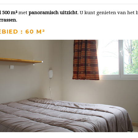
 500 m²
met
panoramisch uitzicht
. U kunt genieten van het 
rrassen
.
BIED : 60 M²