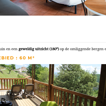
tuin en een
geweldig uitzicht (180°)
op de omliggende bergen e
BIED : 60 M²