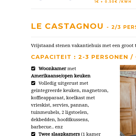
1€ + 0.50€ /KWH
LE CASTAGNOU
- 2/3 PE
Vrijstaand stenen vakantiehuis met een groot 
CAPACITEIT : 2-3 PERSONEN / 
Woonkamer
met
Amerikaanse/open keuken
Volledig uitgerust met
geintegreerde keuken, magnetron,
koffieapparaat, koelkast met
vrieskist, servies, pannan,
tuinmeubels, 2 ligstoelen,
dekbedden, hoofdkussens,
barbecue.. enz
Twee slaapkamers
(1 kamer