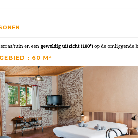
RSONEN
terras/tuin en een
geweldig uitzicht (180°)
op de omliggende b
GEBIED : 60 M²