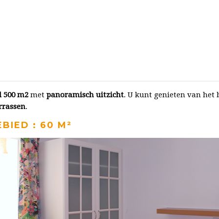
 500 m2
met
panoramisch uitzicht
. U kunt genieten van het 
rrassen
.
BIED : 60 M²