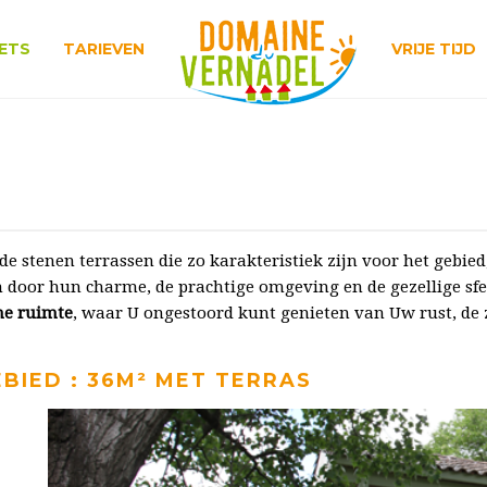
ETS
TARIEVEN
VRIJE TIJD
e stenen terrassen die zo karakteristiek zijn voor het gebie
n door hun charme, de prachtige omgeving en de gezellige sf
ne ruimte
, waar U ongestoord kunt genieten van Uw rust, 
EBIED : 36M² MET TERRAS