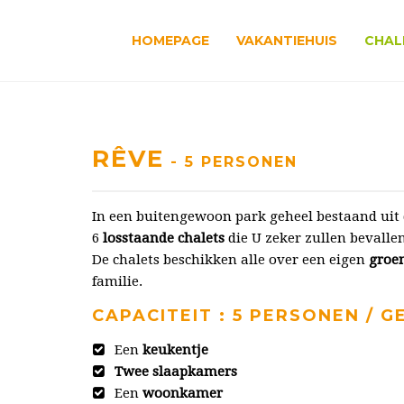
HOMEPAGE
VAKANTIEHUIS
CHAL
RÊVE
- 5 PERSONEN
In een buitengewoon park geheel bestaand uit d
6
losstaande chalets
die U zeker zullen bevalle
De chalets beschikken alle over een eigen
groe
familie.
CAPACITEIT : 5 PERSONEN / G
Een
keukentje
Twee slaapkamers
Een
woonkamer