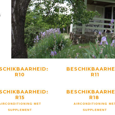
5
SCHIKBAARHEID:
BESCHIKBAARHE
R10
R11
SCHIKBAARHEID:
BESCHIKBAARHE
R15
R18
AIRCONDITIONING MET
AIRCONDITIONING ME
SUPPLEMENT
SUPPLEMENT