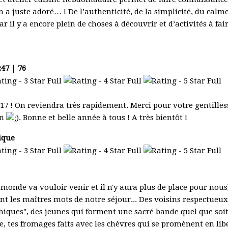
on a juste adoré… ! De l’authenticité, de la simplicité, du c
r il y a encore plein de choses à découvrir et d’activités à fai
:47 | 76
7 ! On reviendra très rapidement. Merci pour votre gentillesse
en
. Bonne et belle année à tous ! A très bientôt !
ique
onde va vouloir venir et il n'y aura plus de place pour nous),
ent les maîtres mots de notre séjour... Des voisins respectue
thiques", des jeunes qui forment une sacré bande quel que soit
, tes fromages faits avec les chèvres qui se promènent en lib