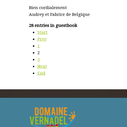
Bien cordialement
Audrey et Fabrice de Belgique
28 entries in guestbook
Start
Prev
1
2
3
Next
End